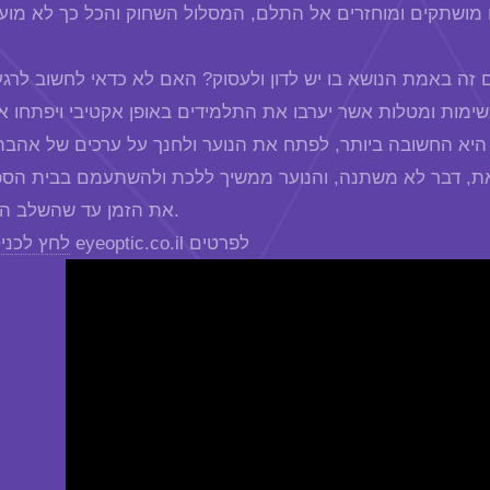
ה באמת הנושא בו יש לדון ולעסוק? האם לא כדאי לחשוב לרגע 
מות ומטלות אשר יערבו את התלמידים באופן אקטיבי ויפתחו א
 היא החשובה ביותר, לפתח את הנוער ולחנך על ערכים של אהב
ת, דבר לא משתנה, והנוער ממשיך ללכת ולהשתעמם בבית הספר
את הזמן עד שהשלב היבש נגמר.
לאתר eyeoptic.co.il לפרטים
לחץ לכני