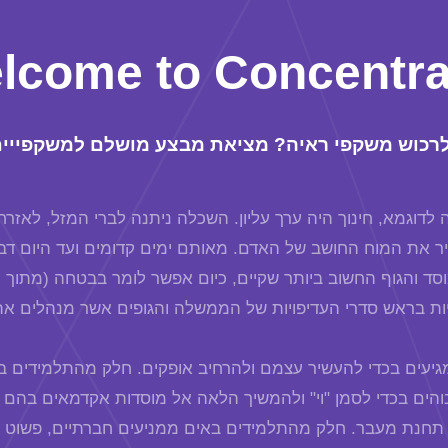
lcome to Concentra
לרכוש משקפי ראיה? מציאת מבצע מושלם למשקפייי
 לדוגמא, חינוך היה ערך עליון. השכלה ניתנה לברי המזל, לאזרחי
ר את המוח החושב של האדם. מאותם ימים קדומים ועד היום דב
וסד והגוף החשוב ביותר שקיים, כיום אפשר לומר בבטחה (מתוך
יעים בכדי להעשיר עצמם ולהרחיב אופקים. חלק מהתלמידים בא
והים בכדי לסמן "וי" ולהמשיך הלאה אל מוסדות אקדמאים בהם 
 תחנת מעבר. חלק מהתלמידים באים ממניעים חברתיים, פשוט כ