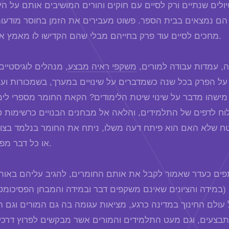
לים שנתיים ורק לסיים עם חוקים והורים המושיבים אותם על הי
ם נמצאים בבית הספר. פשוט מעבירים את הזמן בחוסר מודעות
מחכים לסיים עוד פרק בחייהם מבלי שהם הקדישו לו מאמץ או מחשבה.
, עמדות עבודה למורים,
משקפי ראיה מבצע
, מנהלים לוגיסטיים
ם על הפרק בכל שנה כשמדברים על שינויים במערך, בשמכורות ועו
ישהו מדבר על שינוי שיטת הלימודים? הקאת החומר מספרי לימ
 לדפים של התלמידים, והלאה אל מבחנים הבנויים כרשימות טכ
בטח שלא האם הוא פיתח דעה משלו, ניתח את החומר בנלמד בצו
או כל דבר מפתח שכזה.
נתפים כעדר שאמור לקבל את אותם החומרים, להגיב עליהם באות
במידה והציונים שאינם משקפים דבר ובמידה והמבחן הפסיכומטר
עולם החינוך במדינה כרגע, מציאות עגומה בה גם המורים וגם 
תבצעים, וגם מעט התלמידים והמורים אשר מבקשים לפרוץ דרכי