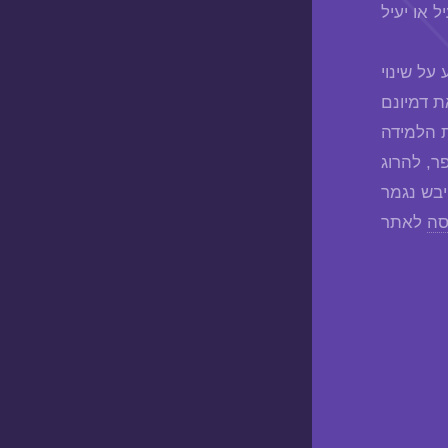
על שינוי
ת דמיונם
ת הלמידה
, להרוג
סה