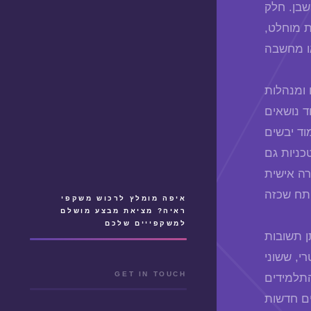
שבן. חלק
 מוחלט,
 ומנהלות
ד נושאים
וד יבשים
ניות גם
רה אישית
איפה מומלץ לרכוש משקפי
ראיה? מציאת מבצע מושלם
למשקפייים שלכם
ן תשובות
י, ששוני
GET IN TOUCH
התלמידים
ם חדשות